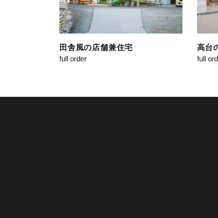
田舎風の店舗兼住宅
高台
full order
full or