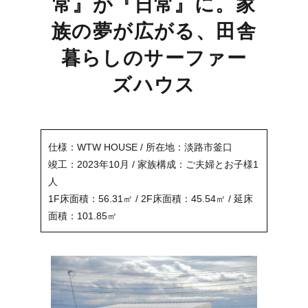
常』が『日常』に。
家
族の夢が広がる、田舎
暮らしのサーファー
ズハウス
仕様：WTW HOUSE / 所在地：淡路市釜口
竣工：2023年10月 / 家族構成：ご夫婦とお子様1
人
1F床面積：56.31㎡ / 2F床面積：45.54㎡ / 延床
面積：101.85㎡