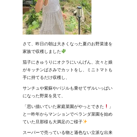
さて、昨日の朝は大きくなった夏のお野菜達を
家族で収穫しました
茄子にきゅうりにオクラにいんげん、次々と娘
がキッチンばさみでカットをし、ミニトマトも
手に持てるだけ収穫し、
サンチュや紫蘇やバジルも乗せてザルいっぱい
になった野菜を見て、
「思い描いていた家庭菜園がやっとできた
」
と一昨年からマンションでベランダ菜園を始め
ていた旦那様も大満足のご様子
スーパーで売っている物と遜色ない立派な出来