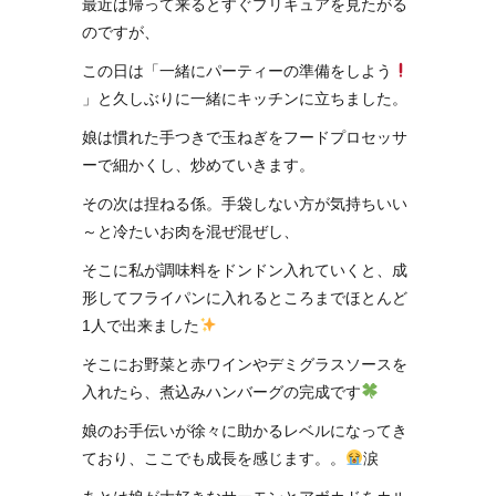
最近は帰って来るとすぐプリキュアを見たがる
のですが、
この日は「一緒にパーティーの準備をしよう
」と久しぶりに一緒にキッチンに立ちました。
娘は慣れた手つきで玉ねぎをフードプロセッサ
ーで細かくし、炒めていきます。
その次は捏ねる係。手袋しない方が気持ちいい
～と冷たいお肉を混ぜ混ぜし、
そこに私が調味料をドンドン入れていくと、成
形してフライパンに入れるところまでほとんど
1人で出来ました
そこにお野菜と赤ワインやデミグラスソースを
入れたら、煮込みハンバーグの完成です
娘のお手伝いが徐々に助かるレベルになってき
ており、ここでも成長を感じます。。
涙