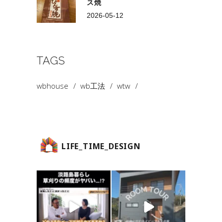
ス焼
2026-05-12
TAGS
wbhouse
wb工法
wtw
LIFE_TIME_DESIGN