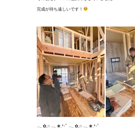
完成が待ち遠しいです！
𓂃 ✿𓈒𓏸 ‪‪𓂃 ❀.*･ﾟ 𓂃 ✿𓈒𓏸 ‪‪𓂃 ❀.*･ﾟ