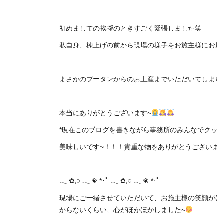
初めましての挨拶のときすごく緊張しました笑
私自身、棟上げの前から現場の様子をお施主様にお
まさかのブータンからのお土産までいただいてしま
本当にありがとうございます~
*現在このブログを書きながら事務所のみんなでク
美味しいです~！！！貴重な物をありがとうござい
𓂃 ✿𓈒𓏸 ‪‪𓂃 ❀.*･ﾟ 𓂃 ✿𓈒𓏸 ‪‪𓂃 ❀.*･ﾟ
現場にご一緒させていただいて、お施主様の笑顔が
からないくらい、心がほかほかしました~