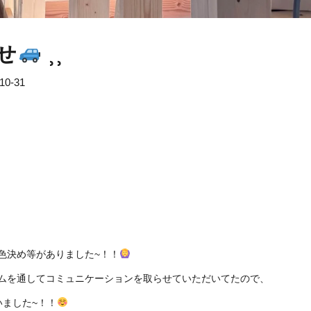
せ
⸒⸒
10-31
色決め等がありました~！！
ムを通してコミュニケーションを取らせていただいてたので、
いました~！！