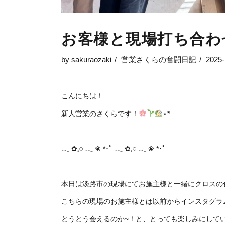
お客様と現場打ち合わ
by
sakuraozaki
営業さくらの奮闘日記
2025-
こんにちは！
新人営業のさくらです！
⋆*
𓂃 ✿𓈒𓏸 ‪‪𓂃 ❀.*･ﾟ 𓂃 ✿𓈒𓏸 ‪‪𓂃 ❀.*･ﾟ
本日は淡路市の現場にてお施主様と一緒にクロスの
こちらの現場のお施主様とは以前からインスタグラ
とうとう会えるのか~！と、とっても楽しみにして