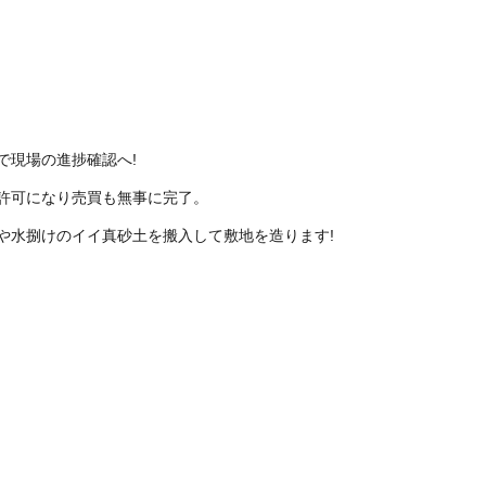
で現場の進捗確認へ!
許可になり売買も無事に完了。
や水捌けのイイ真砂土を搬入して敷地を造ります!