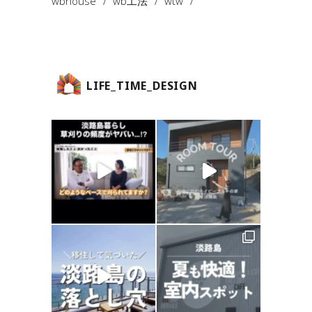
wbhouse
wb工法
wtw
LIFE_TIME_DESIGN