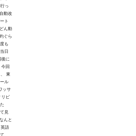
が行っ
の自動改
ゲート
どん動
約ぐら
何度も
に当日
場後に
 今回
、 東
オール
ワッサ
ィリピ
った
して見
なんと
 英語
って、