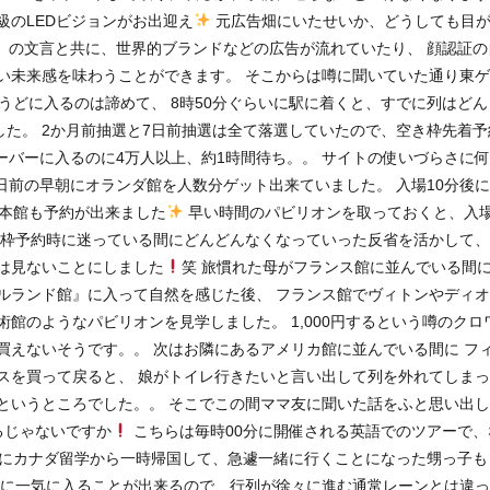
級のLEDビジョンがお出迎え
元広告畑にいたせいか、どうしても目
MA」 の文言と共に、世界的ブランドなどの広告が流れていたり、 顔認証
い未来感を味わうことができます。 そこからは噂に聞いていた通り東
うどに入るのは諦めて、 8時50分ぐらいに駅に着くと、すでに列はどん
した。 2か月前抽選と7日前抽選は全て落選していたので、空き枠先着予
ーバーに入るのに4万人以上、約1時間待ち。。 サイトの使いづらさに
日前の早朝にオランダ館を人数分ゲット出来ていました。 入場10分後
日本館も予約が出来ました
早い時間のパビリオンを取っておくと、入
き枠予約時に迷っている間にどんどんなくなっていった反省を活かして、
は見ないことにしました
笑 旅慣れた母がフランス館に並んでいる間に
ルランド館』に入って自然を感じた後、 フランス館でヴィトンやディ
館のようなパビリオンを見学しました。 1,000円するという噂のクロ
買えないそうです。。 次はお隣にあるアメリカ館に並んでいる間に フ
スを買って戻ると、 娘がトイレ行きたいと言い出して列を外れてしま
というところでした。。 そこでこの間ママ友に聞いた話をふと思い出
あるじゃないですか
こちらは毎時00分に開催される英語でのツアーで、
日前にカナダ留学から一時帰国して、急遽一緒に行くことになった甥っ子も
間に一気に入ることが出来るので、行列が徐々に進む通常レーンとは違