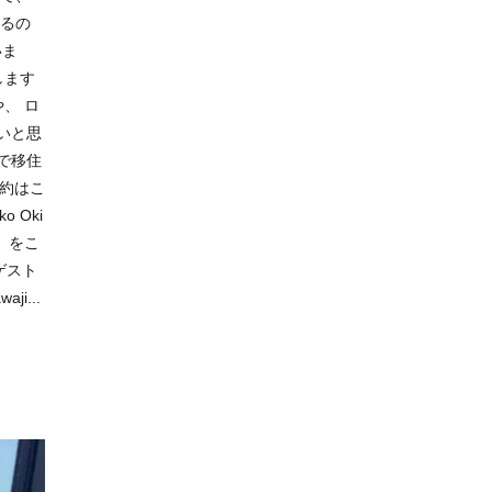
れるの
いま
します
、 ロ
いと思
で移住
ご予約はこ
 Oki
）をこ
ゲスト
aji