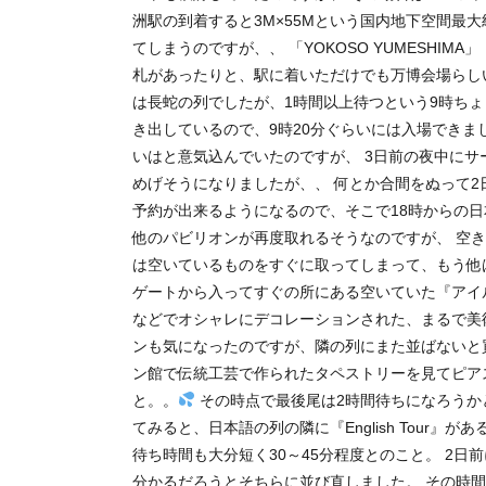
洲駅の到着すると3M×55Mという国内地下空間最大
てしまうのですが、、 「YOKOSO YUMESHI
札があったりと、駅に着いただけでも万博会場らし
は長蛇の列でしたが、1時間以上待つという9時ちょ
き出しているので、9時20分ぐらいには入場できま
いはと意気込んでいたのですが、 3日前の夜中にサ
めげそうになりましたが、、 何とか合間をぬって2
予約が出来るようになるので、そこで18時からの
他のパビリオンが再度取れるそうなのですが、 空
は空いているものをすぐに取ってしまって、もう他
ゲートから入ってすぐの所にある空いていた『アイ
などでオシャレにデコレーションされた、まるで美術
ンも気になったのですが、隣の列にまた並ばないと
ン館で伝統工芸で作られたタペストリーを見てピア
と。。
その時点で最後尾は2時間待ちになろうか
てみると、日本語の列の隣に『English Tour』が
待ち時間も大分短く30～45分程度とのこと。 2
分かるだろうとそちらに並び直しました。 その時