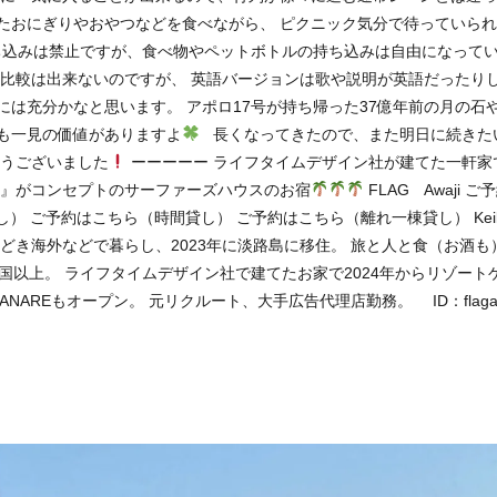
たおにぎりやおやつなどを食べながら、 ピクニック気分で待っていら
込みは禁止ですが、食べ物やペットボトルの持ち込みは自由になって
と比較は出来ないのですが、 英語バージョンは歌や説明が英語だったり
は充分かなと思います。 アポロ17号が持ち帰った37億年前の月の石や
も一見の価値がありますよ
長くなってきたので、また明日に続きた
とうございました
ーーーーー ライフタイムデザイン社が建てた一軒家
う』がコンセプトのサーファーズハウスのお宿
FLAG Awaji 
 ご予約はこちら（時間貸し） ご予約はこちら（離れ一棟貸し） Keiko
どき海外などで暮らし、2023年に淡路島に移住。 旅と人と食（お酒も
国以上。 ライフタイムデザイン社で建てたお家で2024年からリゾート
HANAREもオープン。 元リクルート、大手広告代理店勤務。 ID：flagaw