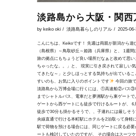
淡路島から大阪・関西
by
keiko oki
淡路島暮らしのリアル
2025-06-
こんにちは、Keikoです！ 先週は両親が新潟か
（島根県）～鳥取砂丘～姫路（兵庫県）と、 1週間
旅の拠点にもちょうど良い場所だなぁと改めて思い
ちゃったな。。」と、 現実に引き戻されて寂しい
てきたな～」と少しほっとする気持ちが出ているこ
すいのも、お気に入りのポイントです
今回の旅で
淡路島から万博会場に行くには、①高速船②バス③
までシャトルバス、電車だと夢洲駅から東ゲートで
ゲートから西ゲートにも徒歩で行けるルートが、 6
徒歩で30分も掛かるそうで、、子連れには厳しそう
央線直通で行ける本町駅にホテルを2泊取って身軽に
駅で荷物を預ける場合には、同じゲートに戻る必要
ートも検討していたのですが、 その場合はスーツ