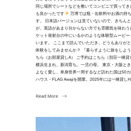
同じ場所でシートなどを敷いてコンビニで買ってき
も良かったです
万博では瓶・缶飲料やお酒の持ち
す。 日本語バージョンは見ていないので、きちん
が、英語があまり分からない方でも雰囲気を味わうに
ケット発射台の中にいるかのような体験型ムービー
います。 ここまで読んでいただき、どうもありが
体験をしてみませんか？ 『暮らすように旅をしよ
ちら（お部屋貸しA） ご予約はこちら（別荘一棟貸し）
横浜生まれ、新潟育ち。一児の母。 東京・大阪とき
よなく愛し、単身世界一周するなど訪れた国は50カ
ハウス・FLAG Awajiを開業。2025年には一棟貸し
Read More