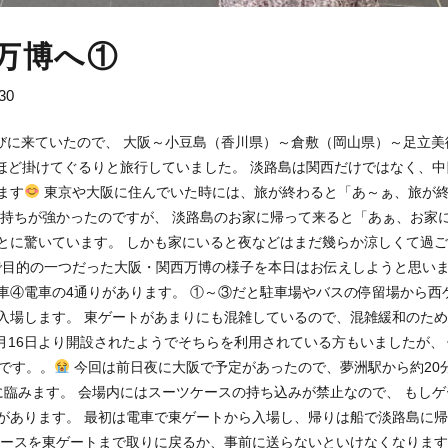
万博へ①
30
ら遊びに来ていたので、 大阪～小豆島（香川県）～倉敷（岡山県）～足立美
ほど掛けてぐるりと旅行していました。 淡路島は関西だけではなく、中
ます
東京や大阪に住んでいた時には、旅が終わると「あ～ぁ、旅が
気持ちが強かったのですが、 淡路島のお家に帰って来ると「あぁ、お家
とに驚いています。 しかも家にいると夜などはまだ幾らか涼しくて過
目的の一つだった大阪・関西万博の様子を本日はお伝えしようと思い
車④電車の4通りがあります。 ①～③だと駐車場やバスの停留場から西
入場します。 東ゲートがあまりにも混雑しているので、混雑緩和のた
月16日より開設されたようでそちらを利用されている方もいましたが、
です。。
今回は前日夜に大阪で予定があったので、夢洲駅から約20
臨みます。 会場内にはスーツケースの持ち込みが禁止なので、 もしゲ
があります。 最初は電車で東ゲートから入場し、帰りは船で淡路島に
ケースを東ゲートまで取りに戻るか、事前に送らないといけなくなります