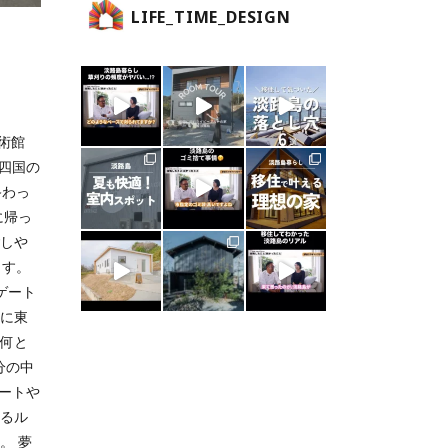
LIFE_TIME_DESIGN
術館
四国の
終わっ
に帰っ
ごしや
ます。
ゲート
めに東
 何と
分の中
ートや
帰るル
。 夢