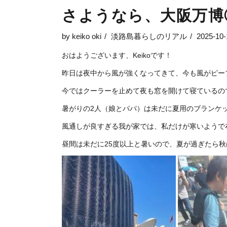
さようなら、大阪万博
by
keiko oki
淡路島暮らしのリアル
2025-10-
おはようございます、Keikoです！
昨日は夜中から風が強くなってきて、今も風がピー
今ではクーラーを止めて夜も窓を開けて寝ているの
暑がりの2人（娘とパパ）は未だに夏用のブランケ
風通しが良すぎる我が家では、私だけが寒いようで
昼間は未だに25度以上と暑いので、夏が過ぎたら