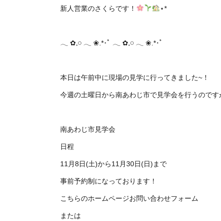
新人営業のさくらです！
⋆*
𓂃 ✿𓈒𓏸 ‪‪𓂃 ❀.*･ﾟ 𓂃 ✿𓈒𓏸 ‪‪𓂃 ❀.*･ﾟ
本日は午前中に現場の見学に行ってきました~！
今週の土曜日から南あわじ市で見学会を行うのです
南あわじ市見学会
日程
11月8日(土)から11月30日(日)まで
事前予約制になっております！
こちらのホームページお問い合わせフォーム
または