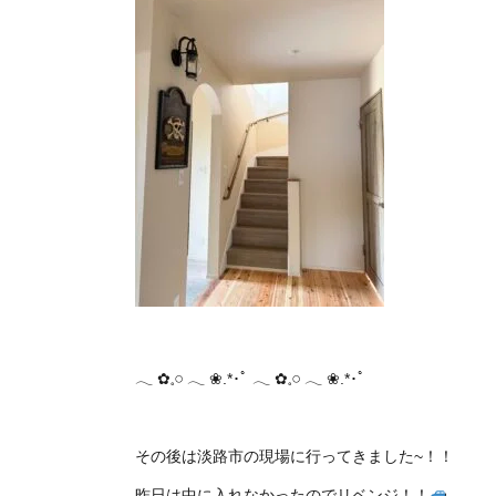
𓂃 ✿𓈒𓏸 ‪‪𓂃 ❀.*･ﾟ 𓂃 ✿𓈒𓏸 ‪‪𓂃 ❀.*･ﾟ
その後は淡路市の現場に行ってきました~！！
昨日は中に入れなかったのでリベンジ！！
⸒⸒