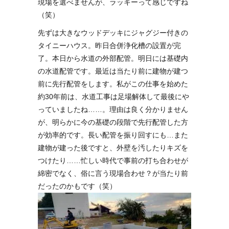
現場を選べませんが、ラッキーって感じですね
（笑）
先ずは大きなウッドデッキにジャグジー付きの
タイニーハウス。昨日合併浄化槽の設置が完
了。本日から水道の外部配管。明日には基礎内
の水道配管です。最近は当たり前に建物が建つ
前に先行配管をします。私がこの仕事を始めた
約30年前は、水道工事は足場解体して最後にや
っていましたね……。理由は良く分かりません
が、明らかに今の基礎の段階で先行配管した方
が効率的です。長い配管を振り回すにも…また
建物が建った後ですと、外壁を汚したりキズを
つけたり……忙しい時代で事前の打ち合わせが
綿密でなく、俗に言う現場合わせ？が当たり前
だったのかもです（笑）