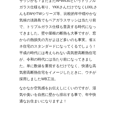
サッシかも？まだまだAPW430というトリプル
ガラス仕様も有り、YKKさんだけでなくLIXILさ
んもEWやTWシリーズ等、比較的年中穏やかな
気候の淡路島でもペアガラスサッシは当たり前
で、トリプルガラス仕様も普及する時代になっ
てきました。壁や屋根の断熱も大事ですが、窓
からの熱損失の方がよほど多いのも事実。省エ
ネ住宅のスタンダードになってくるでしょう！
平成の時代には考えられない高気密高断熱住宅
が、令和の時代には当たり前になってきまし
た。単に数値を重視するだけでなく、快適な高
気密高断熱住宅をイメージしたときに、ウチが
採用しましたWB工法。
なかなか空気感をお伝えしにくいのですが、湿
気や臭いを自然に壁から排出する事で、年中快
適なお住まいになりますよ！