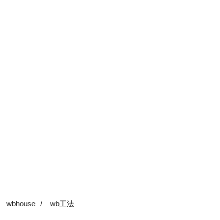
wbhouse
/
wb工法