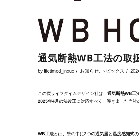
通気断熱WB工法の取
by
lifetimed_inoue
お知らせ
,
トピックス
202
この度ライフタイムデザイン社は、
通気断熱WB工
2025年4月の法改正
に対応すべく、導き出した当社
WB工法
とは、壁の中に
2つの通気層
と
温度感知式の